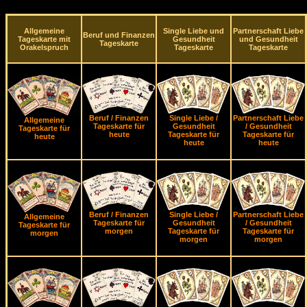
Allgemeine
Single Liebe und
Partnerschaft Liebe
Beruf und Finanzen
Tageskarte mit
Gesundheit
und Gesundheit
Tageskarte
Orakelspruch
Tageskarte
Tageskarte
Beruf / Finanzen
Single Liebe /
Partnerschaft Liebe
Allgemeine
Tageskarte für
Gesundheit
/ Gesundheit
Tageskarte für
heute
Tageskarte für
Tageskarte für
heute
heute
heute
Beruf / Finanzen
Single Liebe /
Partnerschaft Liebe
Allgemeine
Tageskarte für
Gesundheit
/ Gesundheit
Tageskarte für
morgen
Tageskarte für
Tageskarte für
morgen
morgen
morgen