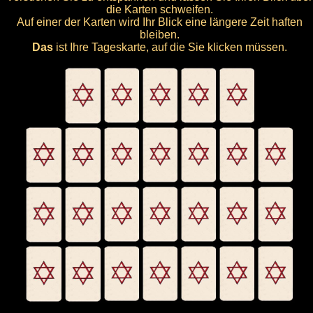
die Karten schweifen.
Auf einer der Karten wird Ihr Blick eine längere Zeit haften
bleiben.
Das
ist Ihre Tageskarte, auf die Sie klicken müssen.