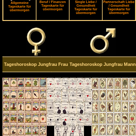
Beruf / Finanzen
Single Liebe /
Partnerschaft Liebe
Allgemeine
Tageskarte für
Gesundheit
/ Gesundheit
Tageskarte für
übermorgen
Tageskarte für
Tageskarte für
übermorgen
übermorgen
übermorgen
Tageshoroskop Jungfrau Frau
Tageshoroskop Jungfrau Mann