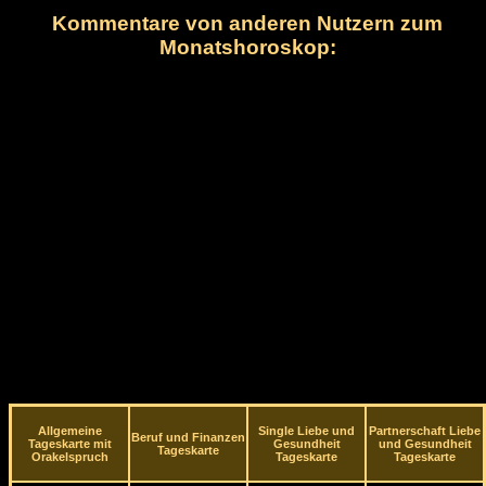
Kommentare von anderen Nutzern zum
Monatshoroskop:
Allgemeine
Single Liebe und
Partnerschaft Liebe
Beruf und Finanzen
Tageskarte mit
Gesundheit
und Gesundheit
Tageskarte
Orakelspruch
Tageskarte
Tageskarte