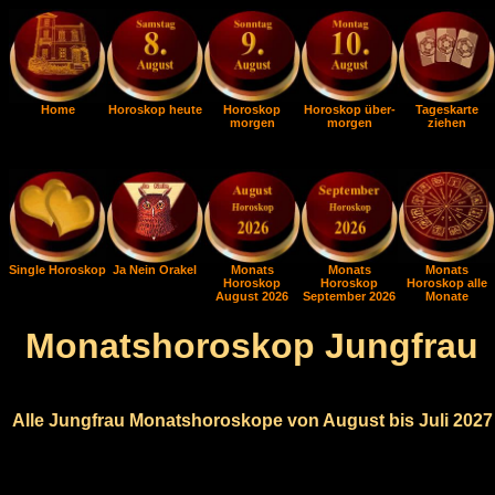
Home
Horoskop heute
Horoskop
Horoskop über-
Tageskarte
morgen
morgen
ziehen
Single Horoskop
Ja Nein Orakel
Monats
Monats
Monats
Horoskop
Horoskop
Horoskop alle
August 2026
September 2026
Monate
Monatshoroskop Jungfrau
Alle Jungfrau Monatshoroskope von August bis Juli 2027