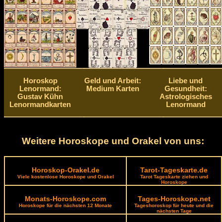
Horoskop
Geld und Arbeit:
Liebe und
Lenormand:
Medium Karten
Gesundheit:
Gustav Kühn
Astrologisches
Lenormandkarten
Lenormand
Weitere Horoskope und Orakel von uns:
Horoskop-Orakel.de
Tarot-Tageskarte.de
Viele kostenlose Horoskope und Orakel
Tarot Tageskarte ziehen und
Horoskope
Monats-Horoskope.com
Tages-Horoskope.net
Horoskope für die nächsten 12 Monate
Tageshoroskop für heute und die
nächsten Tage