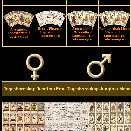
Beruf / Finanzen
Single Liebe /
Partnerschaft Liebe
Allgemeine
Tageskarte für
Gesundheit
/ Gesundheit
Tageskarte für
übermorgen
Tageskarte für
Tageskarte für
übermorgen
übermorgen
übermorgen
Tageshoroskop Jungfrau Frau
Tageshoroskop Jungfrau Mann