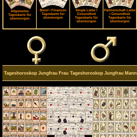
Beruf / Finanzen
Single Liebe /
Partnerschaft Liebe
Allgemeine
Tageskarte für
Gesundheit
/ Gesundheit
Tageskarte für
übermorgen
Tageskarte für
Tageskarte für
übermorgen
übermorgen
übermorgen
Tageshoroskop Jungfrau Frau
Tageshoroskop Jungfrau Mann