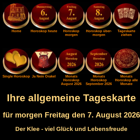
Home
Horoskop heute
Horoskop
Horoskop über-
Tageskarte
morgen
morgen
ziehen
Single Horoskop
Ja Nein Orakel
Monats
Monats
Monats
Horoskop
Horoskop
Horoskop alle
August 2026
September 2026
Monate
Ihre allgemeine Tageskarte
für morgen Freitag den 7. August 2026
Der Klee - viel Glück und Lebensfreude