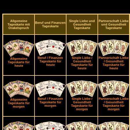
Allgemeine
Single Liebe und
Partnerschaft Liebe
Beruf und Finanzen
Tageskarte mit
Gesundheit
und Gesundheit
Tageskarte
Orakelspruch
Tageskarte
Tageskarte
Beruf / Finanzen
Single Liebe /
Partnerschaft Liebe
Allgemeine
Tageskarte für
Gesundheit
/ Gesundheit
Tageskarte für
heute
Tageskarte für
Tageskarte für
heute
heute
heute
Beruf / Finanzen
Single Liebe /
Partnerschaft Liebe
Allgemeine
Tageskarte für
Gesundheit
/ Gesundheit
Tageskarte für
morgen
Tageskarte für
Tageskarte für
morgen
morgen
morgen