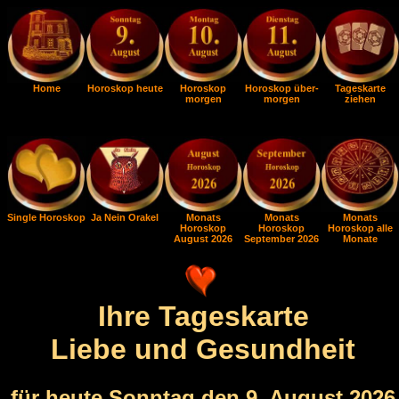
Home
Horoskop heute
Horoskop
Horoskop über-
Tageskarte
morgen
morgen
ziehen
Single Horoskop
Ja Nein Orakel
Monats
Monats
Monats
Horoskop
Horoskop
Horoskop alle
August 2026
September 2026
Monate
Ihre Tageskarte
Liebe und Gesundheit
für heute Sonntag den 9. August 2026