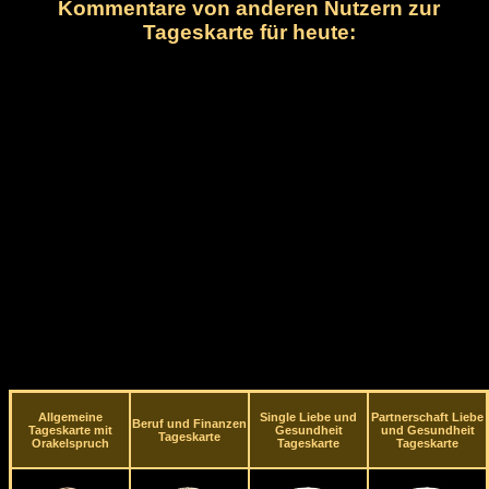
Kommentare von anderen Nutzern zur
Tageskarte für heute:
Allgemeine
Single Liebe und
Partnerschaft Liebe
Beruf und Finanzen
Tageskarte mit
Gesundheit
und Gesundheit
Tageskarte
Orakelspruch
Tageskarte
Tageskarte